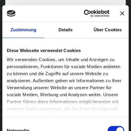
Zustimmung
Details
Über Cookies
Steuerberater
Michael Schulz
Diese Webseite verwendet Cookies
Wir verwenden Cookies, um Inhalte und Anzeigen zu
personalisieren, Funktionen für soziale Medien anbieten
zu können und die Zugriffe auf unsere Website zu
Sitemap
analysieren. Außerdem geben wir Informationen zu Ihrer
Verwendung unserer Website an unsere Partner für
soziale Medien, Werbung und Analysen weiter. Unsere
Partner führen diese Informationen möglicherweise mit
Home
weiteren Daten zusammen, die Sie ihnen bereitgestellt
Aktuelles
haben oder die sie im Rahmen Ihrer Nutzung der Dienste
Leistungen
gesammelt haben.
Einwilligungsauswahl
Kontakt
Notwendig