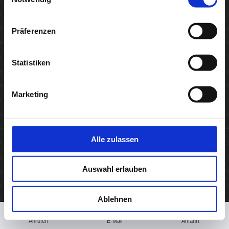
Impressum
Präferenzen
Druckversion
|
Sitemap
Webansicht
Statistiken
© Steuerberater Michael Schulz
Marketing
Alle zulassen
Auswahl erlauben
Ablehnen
Anrufen
E-Mail
Anfahrt